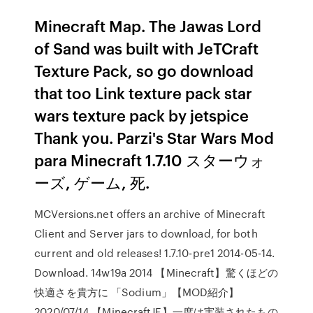
Minecraft Map. The Jawas Lord
of Sand was built with JeTCraft
Texture Pack, so go download
that too Link texture pack star
wars texture pack by jetspice
Thank you. Parzi's Star Wars Mod
para Minecraft 1.7.10 スターウォ
ーズ, ゲーム, 死.
MCVersions.net offers an archive of Minecraft
Client and Server jars to download, for both
current and old releases! 1.7.10-pre1 2014-05-14.
Download. 14w19a 2014 【Minecraft】驚くほどの
快適さを貴方に 「Sodium」【MOD紹介】
2020/07/14 【MinecraftJE】一度は実装されたもの