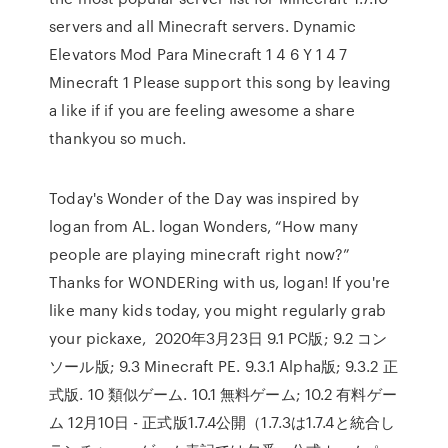
servers and all Minecraft servers. Dynamic
Elevators Mod Para Minecraft 1 4 6 Y 1 4 7
Minecraft 1 Please support this song by leaving
a like if if you are feeling awesome a share
thankyou so much.
Today's Wonder of the Day was inspired by
logan from AL. logan Wonders, “How many
people are playing minecraft right now?”
Thanks for WONDERing with us, logan! If you're
like many kids today, you might regularly grab
your pickaxe, 2020年3月23日 9.1 PC版; 9.2 コン
ソール版; 9.3 Minecraft PE. 9.3.1 Alpha版; 9.3.2 正
式版. 10 類似ゲーム. 10.1 無料ゲーム; 10.2 有料ゲー
ム 12月10日 - 正式版1.7.4公開（1.7.3は1.7.4と統合し