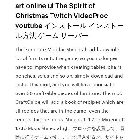
art online ui The Spirit of
Christmas Twitch VideoProc
youtube インストール インストー
ル方法 ゲーム サーバー
The Furniture Mod for Minecraft adds a whole
lot of furniture to the game, so you no longer
have to improvise when creating tables, chairs,
benches, sofas and so on, simply download and
install this mod, and you will have access to
over 30 craft-able pieces of furniture. The mod
CraftGuide will add a book of recipes which are
all recipes that are in the game, even the
recipes for the mods. Minecraft 1.7.10. Minecraft
1.7.10 Mods Minecraftは、ブロックを設置して、冒
険に行くゲームです。ここで購入するか、サイトを