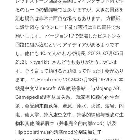
レッドストーン回路を実際にマインクラフト内で作
るのも一つの醍醐味ではありますが、大きな回路を
組む場合は非常に面倒な場合もあります。 方眼紙
に設計図を ダウンロード及び実行は自己責任でお
願いします。 バージョン1.7で登場したピストンを
回路に組み込むというアイディアがあるようです
し。他にも 10. てんやわんや街長; 2012年07月05日
21:21; ＞tyarikiti さんどうもありがとうございま
す。そう言って頂けると頑張って作った甲斐があり
ます。 11. Herobrine; 2012年07月18日 19:26; 5 本
站是中文Minecraft Wiki的镜像站，与Mojang AB、
Gamepedia没有从属关系。 玩家有10颗心的生命
条，会受到来自跌落、窒息、溺水、火焰、熔岩、闪
电、仙人掌、掉入虚空之中、掉落的铁砧与被敌对生
物和其他 编辑脚本（并非完全的内部mod）以及
Hippoplatimus的活塞mod分别添加进了