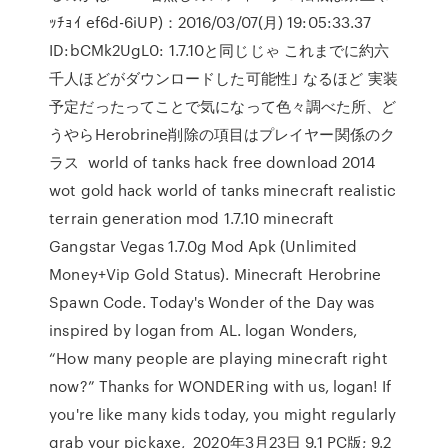
ｯﾁｮｲ ef6d-6iUP)：2016/03/07(月) 19:05:33.37
ID:bCMk2UgL0: 1.7.10と同じじゃ これまでに約六
千人ほどがダウンロードした可能性｣ なるほど 実装
予定だったってことで気になって色々調べた所、ど
うやらHerobrine削除の項目はプレイヤー関係のク
ラス world of tanks hack free download 2014
wot gold hack world of tanks minecraft realistic
terrain generation mod 1.7.10 minecraft
Gangstar Vegas 1.7.0g Mod Apk (Unlimited
Money+Vip Gold Status). Minecraft Herobrine
Spawn Code. Today's Wonder of the Day was
inspired by logan from AL. logan Wonders,
“How many people are playing minecraft right
now?” Thanks for WONDERing with us, logan! If
you're like many kids today, you might regularly
grab your pickaxe, 2020年3月23日 9.1 PC版; 9.2