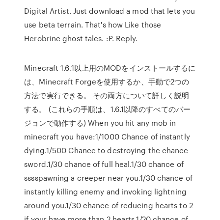
Digital Artist. Just download a mod that lets you
use beta terrain. That's how Like those
Herobrine ghost tales. :P. Reply.
Minecraft 1.6.1以上用のMODをインストールするに
は、Minecraft Forgeを使用するか、手動で2つの
方法で実行できる。 その両方について詳しく説明
する。 (これらの手順は、1.6.1以降のすべてのバー
ジョンで動作する) When you hit any mob in
minecraft you have:1/1000 Chance of instantly
dying.1/500 Chance to destroying the chance
sword.1/30 chance of full heal.1/30 chance of
sssspawning a creeper near you.1/30 chance of
instantly killing enemy and invoking lightning
around you.1/30 chance of reducing hearts to 2
if your have more than 2 hearts.1/20 chance of