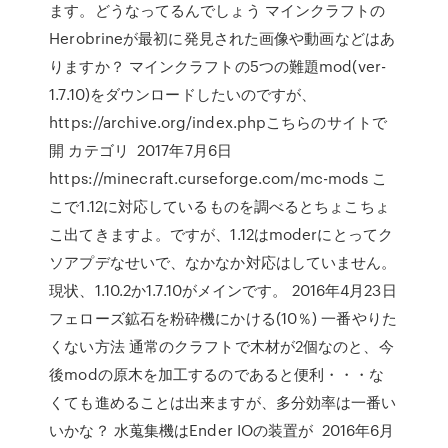
ます。どうなってるんでしょう マインクラフトの
Herobrineが最初に発見された画像や動画などはあ
りますか？ マインクラフトの5つの難題mod(ver-
1.7.10)をダウンロードしたいのですが、
https://archive.org/index.phpこちらのサイトで
開 カテゴリ 2017年7月6日
https://minecraft.curseforge.com/mc-mods こ
こで1.12に対応しているものを調べるとちょこちょ
こ出てきますよ。ですが、1.12はmoderにとってク
ソアプデなせいで、なかなか対応はしていません。
現状、1.10.2か1.7.10がメインです。 2016年4月23日
フェローズ鉱石を粉砕機にかける(10％) 一番やりた
くない方法 通常のクラフトで木材が2個なのと、今
後modの原木を加工するのであると便利・・・な
くても進めることは出来ますが、多分効率は一番い
いかな？ 水蒐集機はEnder IOの装置が 2016年6月