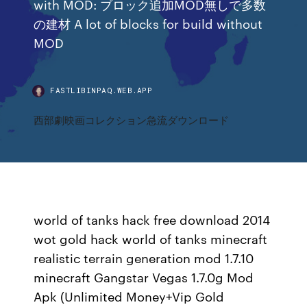
with MOD: ブロック追加MOD無しで多数
の建材 A lot of blocks for build without
MOD
FASTLIBINPAQ.WEB.APP
西部劇映画コレクション急流ダウンロード
world of tanks hack free download 2014
wot gold hack world of tanks minecraft
realistic terrain generation mod 1.7.10
minecraft Gangstar Vegas 1.7.0g Mod
Apk (Unlimited Money+Vip Gold