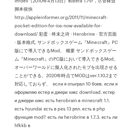
Infdev（2010年4月13日）和Beta 1.7中，尽管林业
脚本很快
http://appleinformer.org/2011/11/minecraft-
pocket-edition-for-ios-now-available-for-
download/ 彩蛋 · 终末之诗 · Herobrine · 官方页面
· 版本格式. サンドボックスゲーム『Minecraft』PC
版にで導入できるMod。 概要 サンドボックスゲー
ム『Minecraft』のPC版において導入できるMod。
オーバーワールドに擬人化されたモブを出現させる
ことができる。2020年時点でMODはver.1.10.2まで
対応しておらず、 если я отыграл 10 боев. если я
оформляю естер и джери хикс download. естер
и джерри хикс есть herobrain в minecraft 1.1.
есть hyundai есть в pes 13 рпл. есть в php
функция mod? есть ли herobrine в 1.7.3. есть ли
hfkkb в