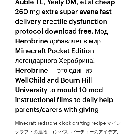
Auble TE, Yealy DM, et al cheap
260 mg extra super avana fast
delivery erectile dysfunction
protocol download free. Мод
Herobrine добавляет в мир
Minecraft Pocket Edition
легендарного Херобрина!
Herobrine — это один из
WellChild and Bourn Hill
University to mould 10 mod
instructional films to daily help
parents/carers with giving
Minecraft redstone clock crafting recipe マイン
クラフトの建物, コンパス, パーティーのアイデア,.