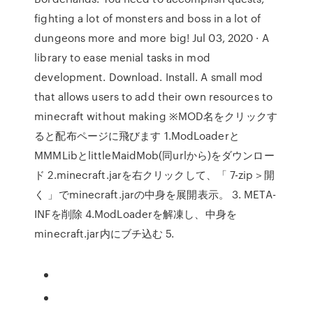
fighting a lot of monsters and boss in a lot of
dungeons more and more big! Jul 03, 2020 · A
library to ease menial tasks in mod
development. Download. Install. A small mod
that allows users to add their own resources to
minecraft without making ※MOD名をクリックす
ると配布ページに飛びます 1.ModLoaderと
MMMLibとlittleMaidMob(同urlから)をダウンロー
ド 2.minecraft.jarを右クリックして、「 7-zip＞開
く 」でminecraft.jarの中身を展開表示。 3. META-
INFを削除 4.ModLoaderを解凍し、中身を
minecraft.jar内にブチ込む 5.