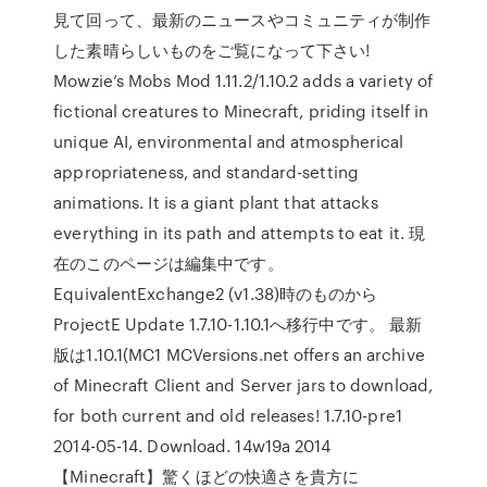
見て回って、最新のニュースやコミュニティが制作
した素晴らしいものをご覧になって下さい!
Mowzie’s Mobs Mod 1.11.2/1.10.2 adds a variety of
fictional creatures to Minecraft, priding itself in
unique AI, environmental and atmospherical
appropriateness, and standard-setting
animations. It is a giant plant that attacks
everything in its path and attempts to eat it. 現
在のこのページは編集中です。
EquivalentExchange2 (v1.38)時のものから
ProjectE Update 1.7.10-1.10.1へ移行中です。 最新
版は1.10.1(MC1 MCVersions.net offers an archive
of Minecraft Client and Server jars to download,
for both current and old releases! 1.7.10-pre1
2014-05-14. Download. 14w19a 2014
【Minecraft】驚くほどの快適さを貴方に