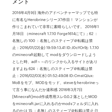
メント
2016年4月9日 海外のアドベンチャーマップでも特
に有名なHerobrineシリーズ1作目！ マンションが
作りこまれていて非常に素晴らしいです。 2016年1
月18日 （minecraft 1.7.10 Forge1614にて）; 62 ：
名無しの 100 ：名無しのスティーブ＠転載は禁
止：2016/01/22(金) 19:59:13.41 ID:J0cYOr9j: 1.7.10
のminecraft起動して modをダウンロードしよう
とした時、adf～～のリンクから入るサイトがあり
ますよね 624 ：名無しのスティーブ＠転載は禁
止：2016/02/03(水) 01:52:49.08 ID:CmstQJux:
MoBをモブ、MODをモッド、steveをherobrineっ
て言う事になんだか違和感 2016年3月7日
[Minecraft]mod作成専用スレ0.0.2 落としたMOD
をminecraft.jarに入れるのかmodsフォルダに入れ
るのかは 15 ：名無しのスティーブ＠転載は禁止 (ﾜ