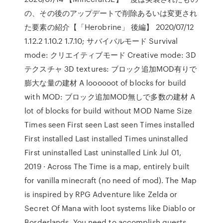
の、その後のアップデートで削除あるいは変更され
た要素の紹介【「Herobrine」 後編】 2020/07/12
1.12.2 1.10.2 1.7.10; サバイバルモード Survival
mode: クリエイティブモード Creative mode: 3D
テクスチャ 3D textures: ブロック追加MOD有りで
膨大な量の建材 A loooooot of blocks for build
with MOD: ブロック追加MOD無しで多数の建材 A
lot of blocks for build without MOD Name Size
Times seen First seen Last seen Times installed
First installed Last installed Times uninstalled
First uninstalled Last uninstalled Link Jul 01,
2019 · Across The Time is a map, entirely built
for vanilla minecraft (no need of mod). The Map
is inspired by RPG Adventure like Zelda or
Secret Of Mana with loot systems like Diablo or
Borderlands. You need to accomplish quests,