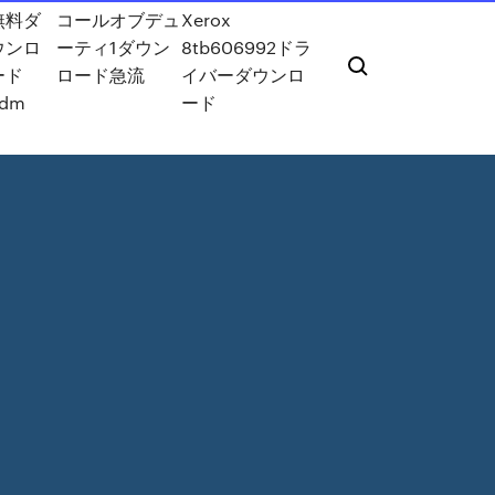
無料ダ
コールオブデュ
Xerox
ウンロ
ーティ1ダウン
8tb606992ドラ
ード
ロード急流
イバーダウンロ
xdm
ード